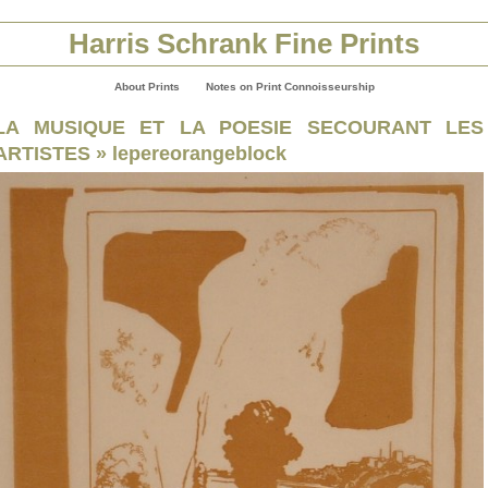
Harris Schrank Fine Prints
About Prints
Notes on Print Connoisseurship
LA MUSIQUE ET LA POESIE SECOURANT LES
ARTISTES
» lepereorangeblock