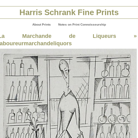
Harris Schrank Fine Prints
About Prints
Notes on Print Connoisseurship
La Marchande de Liqueurs
»
laboureurmarchandeliquors